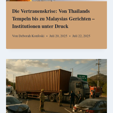
Die Vertrauenskrise: Von Thailands
Tempeln bis zu Malaysias Gerichten –
Institutionen unter Druck
Von
Deborah Konfoski
Juli 20, 2025
Juli 22, 2025