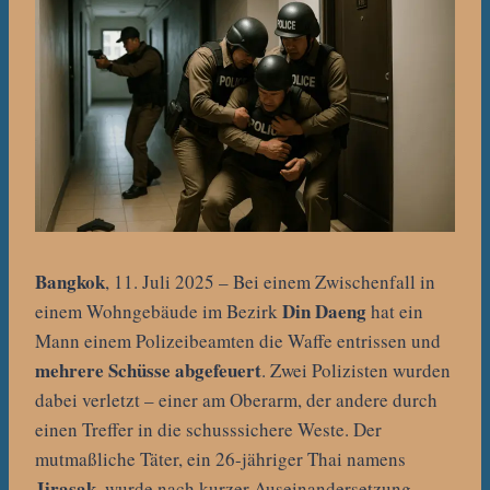
Bangkok
, 11. Juli 2025 – Bei einem Zwischenfall in
Din Daeng
einem Wohngebäude im Bezirk
hat ein
Mann einem Polizeibeamten die Waffe entrissen und
mehrere Schüsse abgefeuert
. Zwei Polizisten wurden
dabei verletzt – einer am Oberarm, der andere durch
einen Treffer in die schusssichere Weste. Der
mutmaßliche Täter, ein 26-jähriger Thai namens
Jirasak
, wurde nach kurzer Auseinandersetzung