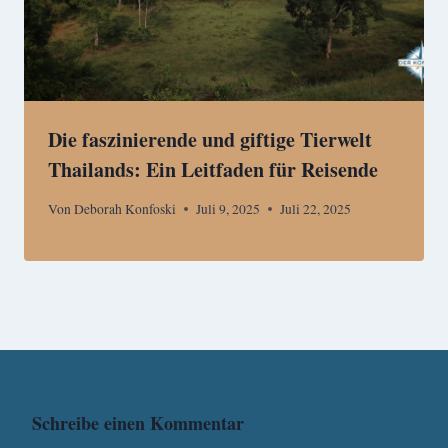
Die faszinierende und giftige Tierwelt
Thailands: Ein Leitfaden für Reisende
Von
Deborah Konfoski
Juli 9, 2025
Juli 22, 2025
Schreibe einen Kommentar