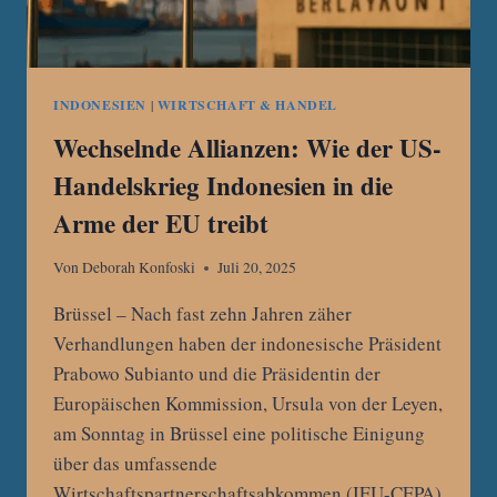
INDONESIEN
|
WIRTSCHAFT & HANDEL
Wechselnde Allianzen: Wie der US-
Handelskrieg Indonesien in die
Arme der EU treibt
Von
Deborah Konfoski
Juli 20, 2025
Brüssel – Nach fast zehn Jahren zäher
Verhandlungen haben der indonesische Präsident
Prabowo Subianto und die Präsidentin der
Europäischen Kommission, Ursula von der Leyen,
am Sonntag in Brüssel eine politische Einigung
über das umfassende
Wirtschaftspartnerschaftsabkommen (IEU-CEPA)