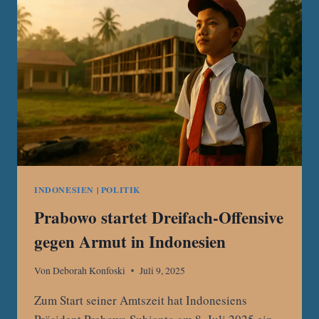
US-
ZÖLLEN
BELASTET
FINANZMÄRKTE
INDONESIEN
|
POLITIK
Prabowo startet Dreifach-Offensive
gegen Armut in Indonesien
Von
Deborah Konfoski
Juli 9, 2025
Zum Start seiner Amtszeit hat Indonesiens