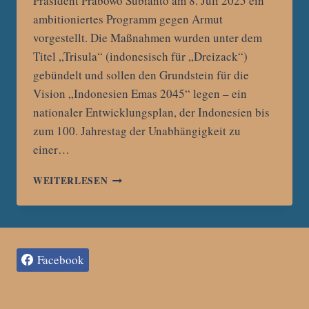
Präsident Prabowo Subianto am 8. Juli 2025 ein
ambitioniertes Programm gegen Armut
vorgestellt. Die Maßnahmen wurden unter dem
Titel „Trisula“ (indonesisch für „Dreizack“)
gebündelt und sollen den Grundstein für die
Vision „Indonesien Emas 2045“ legen – ein
nationaler Entwicklungsplan, der Indonesien bis
zum 100. Jahrestag der Unabhängigkeit zu
einer…
PRABOWO
WEITERLESEN
STARTET
DREIFACH-
OFFENSIVE
GEGEN
ARMUT
Facebook
IN
INDONESIEN