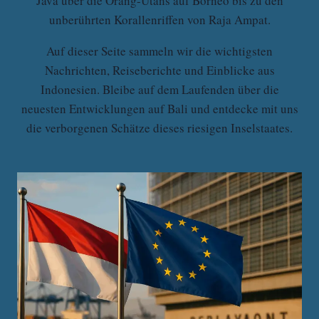
Java über die Orang-Utans auf Borneo bis zu den
unberührten Korallenriffen von Raja Ampat.
Auf dieser Seite sammeln wir die wichtigsten
Nachrichten, Reiseberichte und Einblicke aus
Indonesien. Bleibe auf dem Laufenden über die
neuesten Entwicklungen auf Bali und entdecke mit uns
die verborgenen Schätze dieses riesigen Inselstaates.