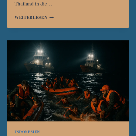
Thailand in die…
INDONESISCHE
WEITERLESEN
POLIZEI
ZERSCHLÄGT
MENSCHENHÄNDLERRING
MIT
VERBINDUNG
NACH
MYANMAR
INDONESIEN