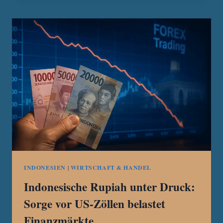
DUTZENDE
VERMISSTE
VOR
BALI
NACH
SCHIFFSUNTERGANG
INDONESIEN
|
WIRTSCHAFT & HANDEL
Indonesische Rupiah unter Druck:
Sorge vor US-Zöllen belastet
Finanzmärkte