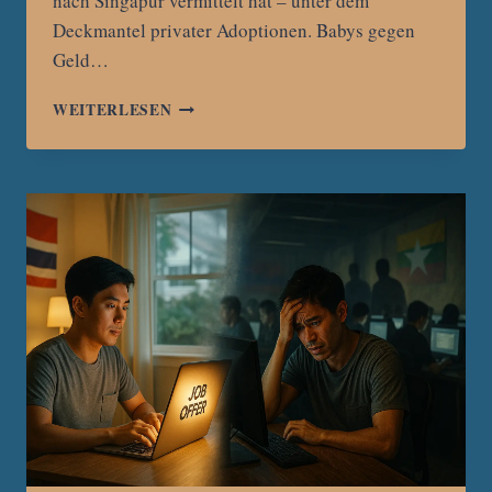
nach Singapur vermittelt hat – unter dem
Deckmantel privater Adoptionen. Babys gegen
Geld…
INDONESISCHE
WEITERLESEN
POLIZEI
ZERSCHLÄGT
NETZWERK
FÜR
ILLEGALEN
BABYHANDEL