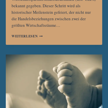
bekannt gegeben. Dieser Schritt wird als
historischer Meilenstein gefeiert, der nicht nur
die Handelsbeziehungen zwischen zwei der
größten Wirtschaftsräume…
WECHSELNDE
WEITERLESEN
ALLIANZEN:
WIE
DER
US-
HANDELSKRIEG
INDONESIEN
IN
DIE
ARME
DER
EU
TREIBT