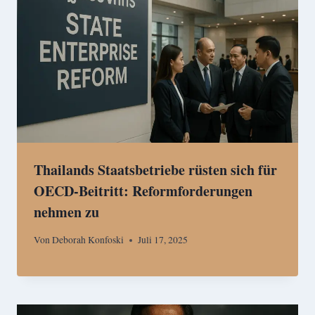
Thailands Staatsbetriebe rüsten sich für
OECD-Beitritt: Reformforderungen
nehmen zu
Von
Deborah Konfoski
Juli 17, 2025