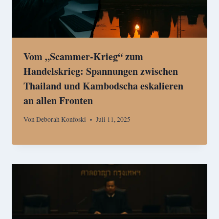
Vom „Scammer-Krieg“ zum
Handelskrieg: Spannungen zwischen
Thailand und Kambodscha eskalieren
an allen Fronten
Von
Deborah Konfoski
Juli 11, 2025