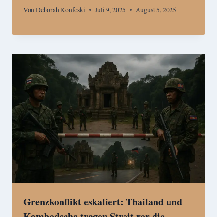
Von
Deborah Konfoski
Juli 9, 2025
August 5, 2025
Grenzkonflikt eskaliert: Thailand und
Kambodscha tragen Streit vor die