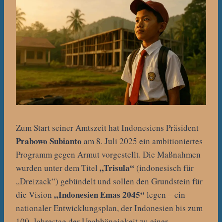
Zum Start seiner Amtszeit hat Indonesiens Präsident
Prabowo Subianto
am 8. Juli 2025 ein ambitioniertes
Programm gegen Armut vorgestellt. Die Maßnahmen
„Trisula“
wurden unter dem Titel
(indonesisch für
„Dreizack“) gebündelt und sollen den Grundstein für
„Indonesien Emas 2045“
die Vision
legen – ein
nationaler Entwicklungsplan, der Indonesien bis zum
100. Jahrestag der Unabhängigkeit zu einer