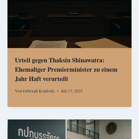
Urteil gegen Thaksin Shinawatra:
Ehemaliger Premierminister zu einem
Jahr Haft verurteilt
Von
Deborah Konfoski
Juli 17, 2025