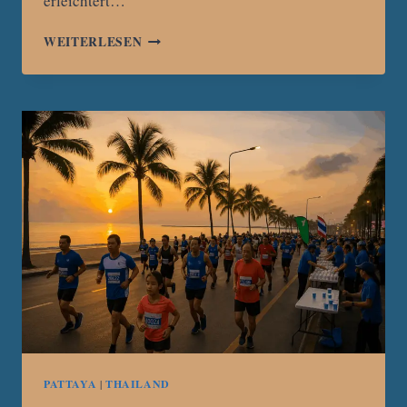
erleichtert…
TOURISTEN
WEITERLESEN
IN
PATTAYA
ZIEL
MEHRERER
RAUBÜBERFÄLLE
–
POLIZEI
ERMITTELT
PATTAYA
|
THAILAND