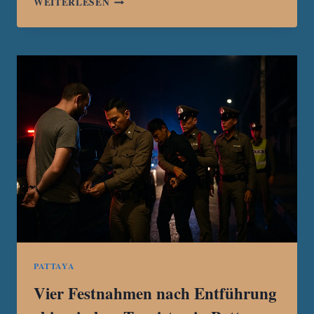
WEITERLESEN
MARATHON
2025:
LAUFEN
MIT
MEERESBLICK
UND
FAMILIENPOWER
PATTAYA
Vier Festnahmen nach Entführung