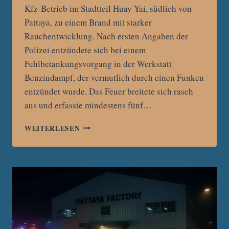
Kfz-Betrieb im Stadtteil Huay Yai, südlich von
Pattaya, zu einem Brand mit starker
Rauchentwicklung. Nach ersten Angaben der
Polizei entzündete sich bei einem
Fehlbetankungsvorgang in der Werkstatt
Benzindampf, der vermutlich durch einen Funken
entzündet wurde. Das Feuer breitete sich rasch
aus und erfasste mindestens fünf…
PATTAYA:
WEITERLESEN
BRAND
IN
AUTOWERKSTATT
DURCH
FEHLBETANKUNG
–
ZWEI
VERLETZTE,
HOHER