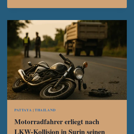
IN
PATTAYA
GEHT
GEGEN
ILLEGALE
BIKER-
TREFFEN
VOR
PATTAYA
|
THAILAND
Motorradfahrer erliegt nach
LKW-Kollision in Surin seinen