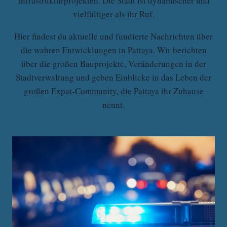
Infrastrukturprojekten. Die Stadt ist dynamischer und
vielfältiger als ihr Ruf.
Hier findest du aktuelle und fundierte Nachrichten über
die wahren Entwicklungen in Pattaya. Wir berichten
über die großen Bauprojekte, Veränderungen in der
Stadtverwaltung und geben Einblicke in das Leben der
großen Expat-Community, die Pattaya ihr Zuhause
nennt.