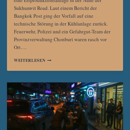
eine Eisproduktionsanlage in der Nähe der
Sukhumvit Road. Laut einem Bericht der
Bangkok Post ging der Vorfall auf eine
technische Störung in der Kühlanlage zurück.
Feuerwehr, Polizei und ein Gefahrgut-Team der
Provinzverwaltung Chonburi waren rasch vor
Ort….
AMMONIAKAUSTRITT
WEITERLESEN
IN
PATTAYA:
EISFABRIK
EVAKUIERT
–
KEINE
VERLETZTEN