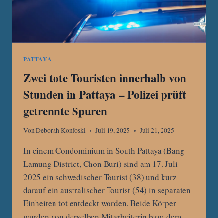
PATTAYA
Zwei tote Touristen innerhalb von
Stunden in Pattaya – Polizei prüft
getrennte Spuren
Von
Deborah Konfoski
Juli 19, 2025
Juli 21, 2025
In einem Condominium in South Pattaya (Bang
Lamung District, Chon Buri) sind am 17. Juli
2025 ein schwedischer Tourist (38) und kurz
darauf ein australischer Tourist (54) in separaten
Einheiten tot entdeckt worden. Beide Körper
wurden von derselben Mitarbeiterin bzw. dem