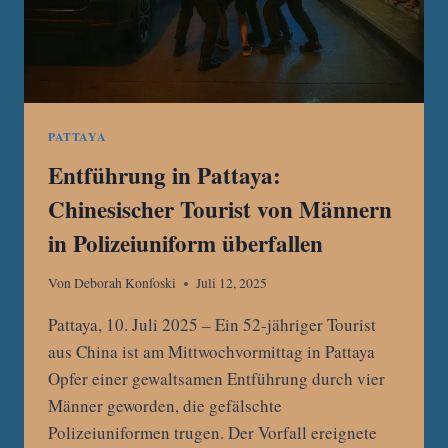
PATTAYA
Entführung in Pattaya:
Chinesischer Tourist von Männern
in Polizeiuniform überfallen
Von
Deborah Konfoski
Juli 12, 2025
Pattaya, 10. Juli 2025 – Ein 52-jähriger Tourist
aus China ist am Mittwochvormittag in Pattaya
Opfer einer gewaltsamen Entführung durch vier
Männer geworden, die gefälschte
Polizeiuniformen trugen. Der Vorfall ereignete