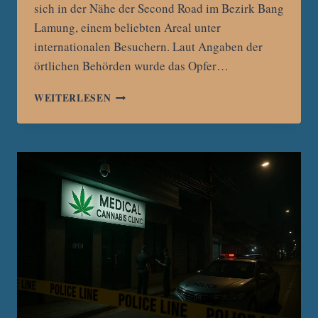
sich in der Nähe der Second Road im Bezirk Bang
Lamung, einem beliebten Areal unter
internationalen Besuchern. Laut Angaben der
örtlichen Behörden wurde das Opfer…
ENTFÜHRUNG
WEITERLESEN
IN
PATTAYA:
CHINESISCHER
TOURIST
VON
MÄNNERN
IN
POLIZEIUNIFORM
ÜBERFALLEN