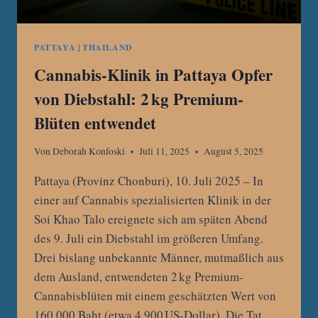
PATTAYA
|
THAILAND
Cannabis-Klinik in Pattaya Opfer
von Diebstahl: 2 kg Premium-
Blüten entwendet
Von
Deborah Konfoski
Juli 11, 2025
August 5, 2025
Pattaya (Provinz Chonburi), 10. Juli 2025 – In
einer auf Cannabis spezialisierten Klinik in der
Soi Khao Talo ereignete sich am späten Abend
des 9. Juli ein Diebstahl im größeren Umfang.
Drei bislang unbekannte Männer, mutmaßlich aus
dem Ausland, entwendeten 2 kg Premium-
Cannabisblüten mit einem geschätzten Wert von
160.000 Baht (etwa 4.900 US‑Dollar). Die Tat