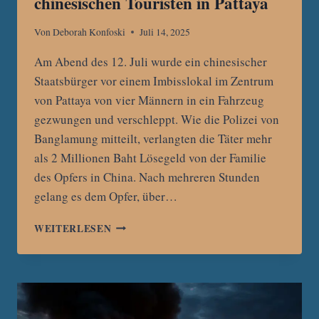
chinesischen Touristen in Pattaya
Von
Deborah Konfoski
Juli 14, 2025
Am Abend des 12. Juli wurde ein chinesischer
Staatsbürger vor einem Imbisslokal im Zentrum
von Pattaya von vier Männern in ein Fahrzeug
gezwungen und verschleppt. Wie die Polizei von
Banglamung mitteilt, verlangten die Täter mehr
als 2 Millionen Baht Lösegeld von der Familie
des Opfers in China. Nach mehreren Stunden
gelang es dem Opfer, über…
VIER
WEITERLESEN
FESTNAHMEN
NACH
ENTFÜHRUNG
CHINESISCHEN
TOURISTEN
IN