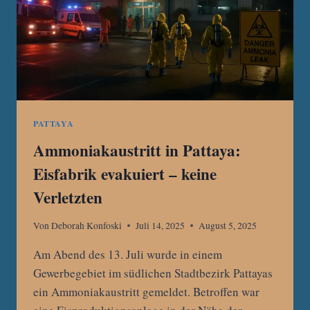
SACHSCHADEN
PATTAYA
Ammoniakaustritt in Pattaya:
Eisfabrik evakuiert – keine
Verletzten
Von
Deborah Konfoski
Juli 14, 2025
August 5, 2025
Am Abend des 13. Juli wurde in einem
Gewerbegebiet im südlichen Stadtbezirk Pattayas
ein Ammoniakaustritt gemeldet. Betroffen war