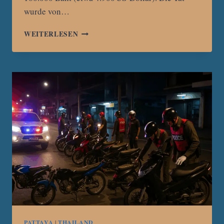
wurde von…
CANNABIS-
WEITERLESEN
KLINIK
IN
PATTAYA
OPFER
VON
DIEBSTAHL:
2 KG
PREMIUM-
BLÜTEN
ENTWENDET
PATTAYA
|
THAILAND