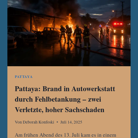
PATTAYA
PATTAYA
Pattaya: Brand in Autowerkstatt
durch Fehlbetankung – zwei
Verletzte, hoher Sachschaden
Von
Deborah Konfoski
Juli 14, 2025
Am frühen Abend des 13. Juli kam es in einem