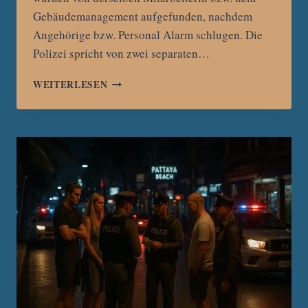
Gebäudemanagement aufgefunden, nachdem
Angehörige bzw. Personal Alarm schlugen. Die
Polizei spricht von zwei separaten…
ZWEI
WEITERLESEN
TOTE
TOURISTEN
INNERHALB
VON
STUNDEN
IN
PATTAYA
–
POLIZEI
PRÜFT
GETRENNTE
SPUREN