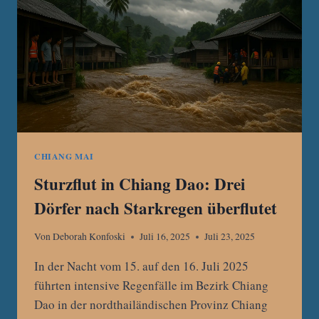
FAHRERIN
VERLETZT
–
FAHRER
FLÜCHTIG
CHIANG MAI
Sturzflut in Chiang Dao: Drei
Dörfer nach Starkregen überflutet
Von
Deborah Konfoski
Juli 16, 2025
Juli 23, 2025
In der Nacht vom 15. auf den 16. Juli 2025
führten intensive Regenfälle im Bezirk Chiang
Dao in der nordthailändischen Provinz Chiang