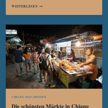
CHINESISCHER
WEITERLESEN
MANN
IN
CHIANG
MAI
ERMORDET
–
ENTFÜHRUNG
MIT
LÖSEGELDFORDERUNG
VERMUTET
CHIANG MAI
|
REISEN
Die schönsten Märkte in Chiang