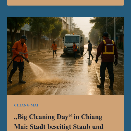
MÄRKTE
IN
CHIANG
MAI:
DEIN
GUIDE
FÜR
NACHTMÄRKTE,
GEHEIMTIPPS
&
STREETFOOD
CHIANG MAI
„Big Cleaning Day“ in Chiang
Mai: Stadt beseitigt Staub und