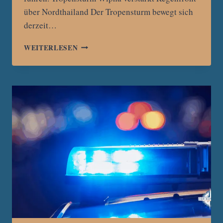
über Nordthailand Der Tropensturm bewegt sich
derzeit…
TROPENSTURM
WEITERLESEN
BRINGT
UNWETTERWARNUNG
FÜR
CHIANG
MAI
UND
NORDTHAILAND