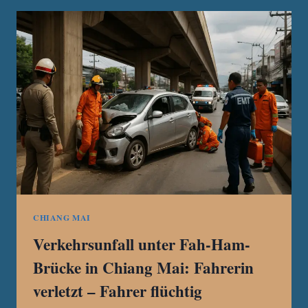
CHIANG
MAI:
STADT
BESEITIGT
STAUB
UND
SCHLAMM
NACH
KANALBAUPROJEKT
CHIANG MAI
Verkehrsunfall unter Fah-Ham-
Brücke in Chiang Mai: Fahrerin
verletzt – Fahrer flüchtig