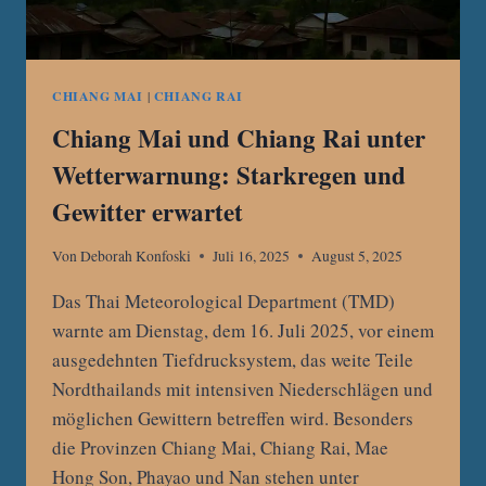
CHIANG MAI
|
CHIANG RAI
Chiang Mai und Chiang Rai unter
Wetterwarnung: Starkregen und
Gewitter erwartet
Von
Deborah Konfoski
Juli 16, 2025
August 5, 2025
Das Thai Meteorological Department (TMD)
warnte am Dienstag, dem 16. Juli 2025, vor einem
ausgedehnten Tiefdrucksystem, das weite Teile
Nordthailands mit intensiven Niederschlägen und
möglichen Gewittern betreffen wird. Besonders
die Provinzen Chiang Mai, Chiang Rai, Mae
Hong Son, Phayao und Nan stehen unter