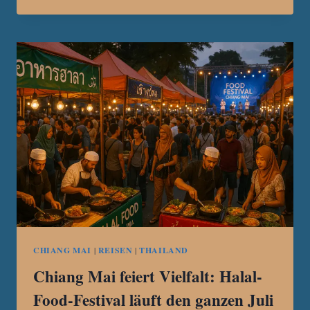
2025:
CHIANG
MAI
KÜNDIGT
KULTUR-
UND
WIRTSCHAFTSSCHAU
VOM
22.
BIS
28.
JULI
AN
CHIANG MAI
|
REISEN
|
THAILAND
Chiang Mai feiert Vielfalt: Halal-
Food-Festival läuft den ganzen Juli