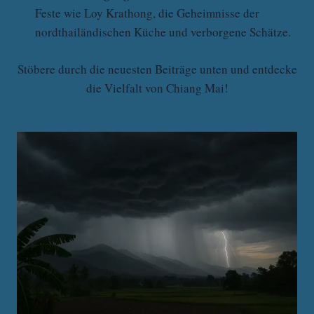
Feste wie Loy Krathong, die Geheimnisse der
nordthailändischen Küche und verborgene Schätze.
Stöbere durch die neuesten Beiträge unten und entdecke
die Vielfalt von Chiang Mai!