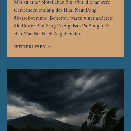
Mai zu einer plötzlichen Sturzflut, die mehrere
Gemeinden entlang des Huai Nam Dang
überschwemmte. Betroffen waren unter anderem
die Dörfer Ban Pang Daeng, Ban Pa Bong und
Ban Mae Na. Nach Angaben der…
STURZFLUT
WEITERLESEN
IN
CHIANG
DAO:
DREI
DÖRFER
NACH
STARKREGEN
ÜBERFLUTET