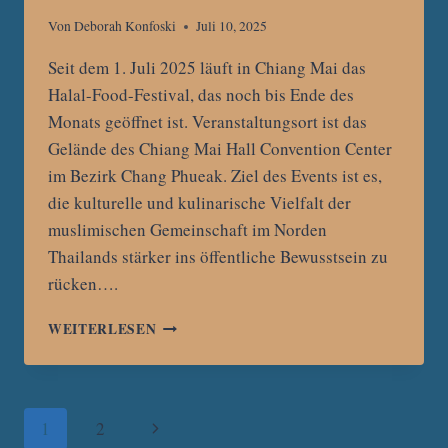
Von
Deborah Konfoski
Juli 10, 2025
Seit dem 1. Juli 2025 läuft in Chiang Mai das
Halal-Food-Festival, das noch bis Ende des
Monats geöffnet ist. Veranstaltungsort ist das
Gelände des Chiang Mai Hall Convention Center
im Bezirk Chang Phueak. Ziel des Events ist es,
die kulturelle und kulinarische Vielfalt der
muslimischen Gemeinschaft im Norden
Thailands stärker ins öffentliche Bewusstsein zu
rücken….
CHIANG
WEITERLESEN
MAI
FEIERT
VIELFALT:
HALAL-
Seitennavigation
Nächste
1
2
FOOD-