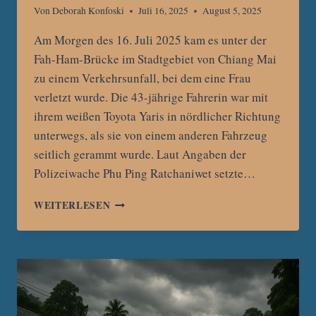
Von
Deborah Konfoski
Juli 16, 2025
August 5, 2025
Am Morgen des 16. Juli 2025 kam es unter der
Fah-Ham-Brücke im Stadtgebiet von Chiang Mai
zu einem Verkehrsunfall, bei dem eine Frau
verletzt wurde. Die 43-jährige Fahrerin war mit
ihrem weißen Toyota Yaris in nördlicher Richtung
unterwegs, als sie von einem anderen Fahrzeug
seitlich gerammt wurde. Laut Angaben der
Polizeiwache Phu Ping Ratchaniwet setzte…
VERKEHRSUNFALL
WEITERLESEN
UNTER
FAH-
HAM-
BRÜCKE
IN
CHIANG
MAI: