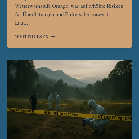
Wetterwarnstufe Orange, was auf erhöhte Risiken
für Überflutungen und Erdrutsche hinweist.
Laut…
CHIANG
WEITERLESEN
MAI
UND
CHIANG
RAI
UNTER
WETTERWARNUNG:
STARKREGEN
UND
GEWITTER
ERWARTET