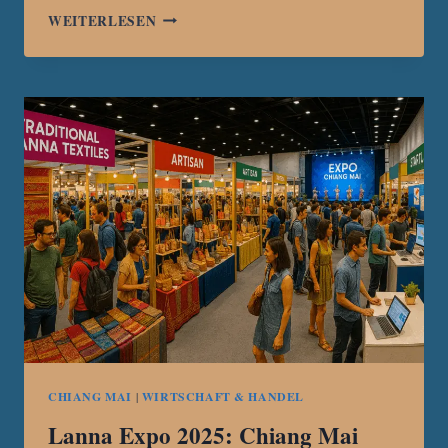
CHIANG
WEITERLESEN
MAI:
CHINESISCHER
MANN
OPFER
VON
LÖSEGELD-
ERPRESSUNG
MIT
TÖDLICHEM
AUSGANG
CHIANG MAI
|
WIRTSCHAFT & HANDEL
Lanna Expo 2025: Chiang Mai