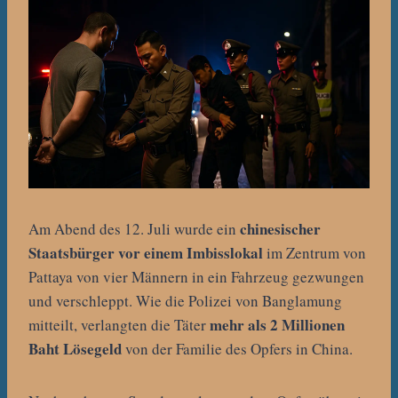
chinesischer
Am Abend des 12. Juli wurde ein
Staatsbürger vor einem Imbisslokal
im Zentrum von
Pattaya von vier Männern in ein Fahrzeug gezwungen
und verschleppt. Wie die Polizei von Banglamung
mehr als 2 Millionen
mitteilt, verlangten die Täter
Baht Lösegeld
von der Familie des Opfers in China.