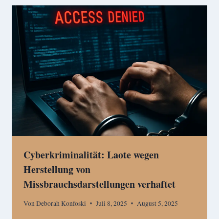
Cyberkriminalität: Laote wegen
Herstellung von
Missbrauchsdarstellungen verhaftet
Von
Deborah Konfoski
Juli 8, 2025
August 5, 2025