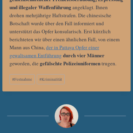
und illegaler Waffenführung
angeklagt. Ihnen
drohen mehrjährige Haftstrafen. Die chinesische
Botschaft wurde über den Fall informiert und
unterstützt das Opfer konsularisch. Erst kürzlich
berichteten wir über einen ähnlichen Fall, von einem
Mann aus China,
der in Pattaya Opfer einer
durch vier Männer
gewaltsamen Entführung
gefälschte Polizeiuniformen
geworden, die
trugen.
Schlagworte:
#
Festnahme
#
Kriminalität