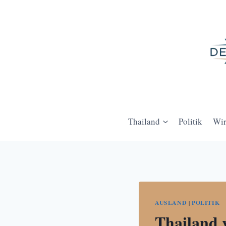
Zum
Inhalt
springen
Thailand
Politik
Wir
AUSLAND
|
POLITIK
Thailand 