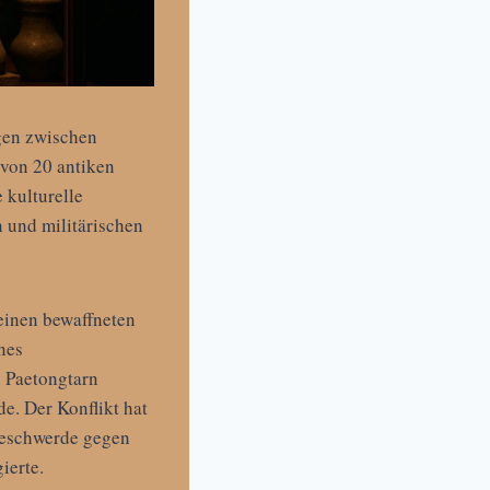
gen zwischen
von 20 antiken
 kulturelle
 und militärischen
 einen bewaffneten
nes
n Paetongtarn
. Der Konflikt hat
Beschwerde gegen
gierte.