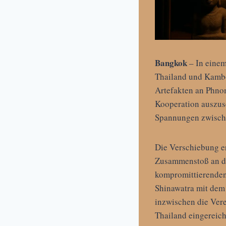
Bangkok
– In einem
Thailand und Kambo
Artefakten an Phnom
Kooperation auszuse
Spannungen zwische
Die Verschiebung er
Zusammenstoß an de
kompromittierenden 
Shinawatra mit dem
inzwischen die Ver
Thailand eingereich