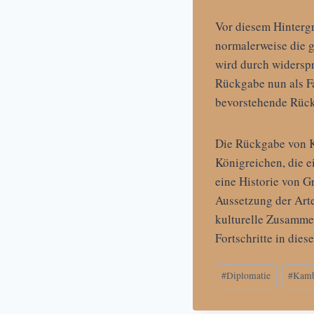
Vor diesem Hintergr
normalerweise die g
wird durch widersp
Rückgabe nun als Fa
bevorstehende Rück
Die Rückgabe von K
Königreichen, die e
eine Historie von G
Aussetzung der Arte
kulturelle Zusammen
Fortschritte in die
Schlagworte:
#
Diplomatie
#
Kamb