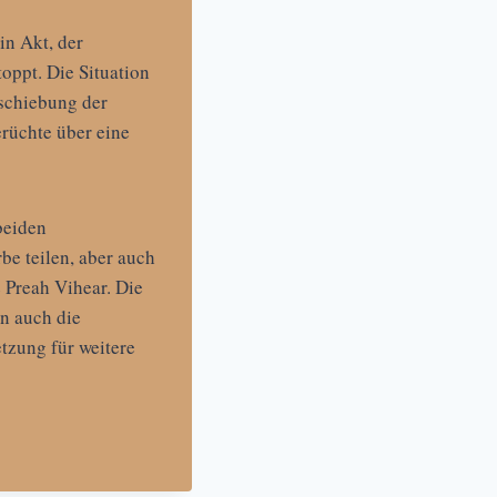
in Akt, der
oppt. Die Situation
rschiebung der
erüchte über eine
beiden
be teilen, aber auch
 Preah Vihear. Die
un auch die
tzung für weitere