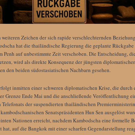
 weiteren Zeichen der sich rapide verschlechternden Beziehun
dscha hat die thailändische Regierung die geplante Rückgabe 
 Penh auf unbestimmte Zeit verschoben. Die Entscheidung, die
tzen, wird als direkte Konsequenz der jüngsten diplomatischen
n den beiden südostasiatischen Nachbarn gesehen.
folgt inmitten einer schweren diplomatischen Krise, die durch
r Grenze Ende Mai und die anschließende Veröffentlichung ei
Telefonats der suspendierten thailändischen Premierministeri
 kambodschanischen Senatspräsidenten Hun Sen ausgelöst wurde
einten Nationen erreicht, nachdem Kambodscha eine formelle 
t hat, auf die Bangkok mit einer scharfen Gegendarstellung rea