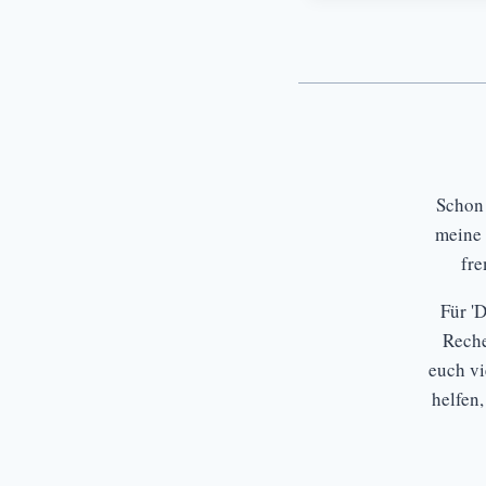
Schon
meine 
fr
Für '
Reche
euch vi
helfen,