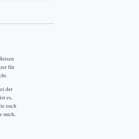
Reisen
ier für
ht.
ei der
st es,
die euch
ue mich,