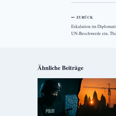
Beitrags-
ZURÜCK
Navigation
Eskalation im Diplomat
UN-Beschwerde ein, Thai
Ähnliche Beiträge