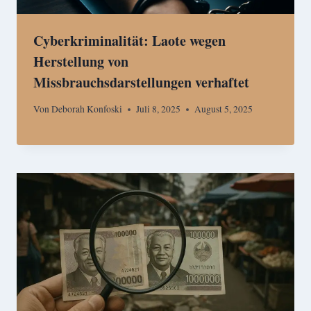
Cyberkriminalität: Laote wegen
Herstellung von
Missbrauchsdarstellungen verhaftet
Von
Deborah Konfoski
Juli 8, 2025
August 5, 2025