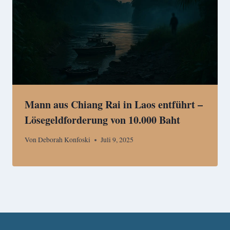
Mann aus Chiang Rai in Laos entführt –
Lösegeldforderung von 10.000 Baht
Von
Deborah Konfoski
Juli 9, 2025