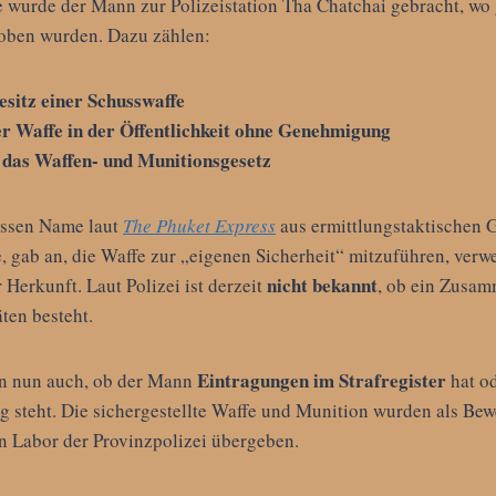
 wurde der Mann zur Polizeistation Tha Chatchai gebracht, wo
oben wurden. Dazu zählen:
sitz einer Schusswaffe
er Waffe in der Öffentlichkeit ohne Genehmigung
 das Waffen- und Munitionsgesetz
essen Name laut
The Phuket Express
aus ermittlungstaktischen 
e, gab an, die Waffe zur „eigenen Sicherheit“ mitzuführen, verw
nicht bekannt
Herkunft. Laut Polizei ist derzeit
, ob ein Zusa
ten besteht.
Eintragungen im Strafregister
n nun auch, ob der Mann
hat od
g steht. Die sichergestellte Waffe und Munition wurden als Bew
n Labor der Provinzpolizei übergeben.