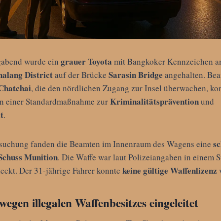
grauer Toyota
gabend wurde ein
mit Bangkoker Kennzeichen a
halang District
Sarasin Bridge
auf der Brücke
angehalten. Bea
 Chatchai
, die den nördlichen Zugang zur Insel überwachen, kon
Kriminalitätsprävention
n einer Standardmaßnahme zur
und
t
.
sc
suchung fanden die Beamten im Innenraum des Wagens eine
Schuss Munition
. Die Waffe war laut Polizeiangaben in einem S
keine gültige Waffenlizenz
teckt. Der 31-jährige Fahrer konnte
v
egen illegalen Waffenbesitzes eingeleitet