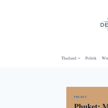
Zum
Inhalt
springen
Thailand
Politik
Wir
PHUKET
Phuket: M