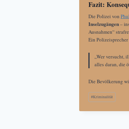
Fazit: Konseq
Die Polizei von
Phu
Inselzugängen
– in
Ausnahmen“ strafre
Ein Polizeisprecher
„Wer versucht, i
alles daran, die 
Die Bevölkerung wi
Schlagworte:
#
Kriminalität