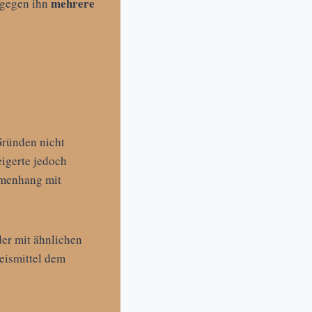
mehrere
 gegen ihn
Gründen nicht
eigerte jedoch
mmenhang mit
er mit ähnlichen
eismittel dem