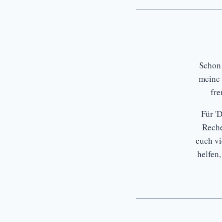
Schon
meine 
fr
Für '
Reche
euch vi
helfen,