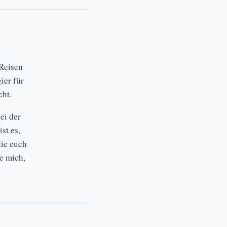
Reisen
ier für
ht.
ei der
st es,
die euch
ue mich,