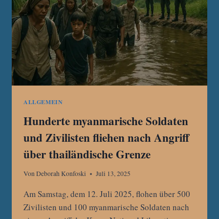
2025
GESENKT
ALLGEMEIN
Hunderte myanmarische Soldaten
und Zivilisten fliehen nach Angriff
über thailändische Grenze
Von
Deborah Konfoski
Juli 13, 2025
Am Samstag, dem 12. Juli 2025, flohen über 500
Zivilisten und 100 myanmarische Soldaten nach