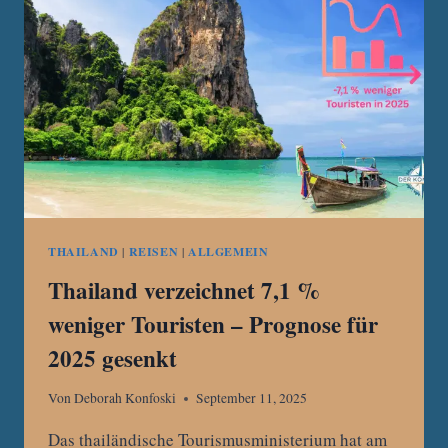
THAILAND
|
REISEN
|
ALLGEMEIN
Thailand verzeichnet 7,1 %
weniger Touristen – Prognose für
2025 gesenkt
Von
Deborah Konfoski
September 11, 2025
Das thailändische Tourismusministerium hat am