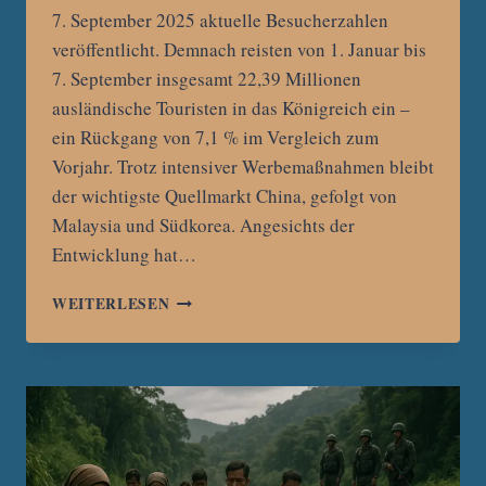
7. September 2025 aktuelle Besucherzahlen
veröffentlicht. Demnach reisten von 1. Januar bis
7. September insgesamt 22,39 Millionen
ausländische Touristen in das Königreich ein –
ein Rückgang von 7,1 % im Vergleich zum
Vorjahr. Trotz intensiver Werbemaßnahmen bleibt
der wichtigste Quellmarkt China, gefolgt von
Malaysia und Südkorea. Angesichts der
Entwicklung hat…
THAILAND
WEITERLESEN
VERZEICHNET
7,1
%
WENIGER
TOURISTEN
–
PROGNOSE
FÜR