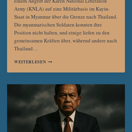
einem Angriff der Karen National Liberation
Army (KNLA) auf eine Militärbasis im Kayin-
Staat in Myanmar über die Grenze nach Thailand.
Die myanmarischen Soldaten konnten ihre
Position nicht halten, und einige liefen zu den
gemeinsamen Kräften über, während andere nach
Thailand…
HUNDERTE
WEITERLESEN
MYANMARISCHE
SOLDATEN
UND
ZIVILISTEN
FLIEHEN
NACH
ANGRIFF
ÜBER
THAILÄNDISCHE
GRENZE