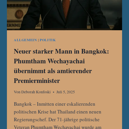
ALLGEMEIN
|
POLITIK
Neuer starker Mann in Bangkok:
Phumtham Wechayachai
übernimmt als amtierender
Premierminister
Von
Deborah Konfoski
Juli 5, 2025
Bangkok – Inmitten einer eskalierenden
politischen Krise hat Thailand einen neuen
Regierungschef. Der 71-jährige politische
Veteran Phumtham Wechayachai wurde am