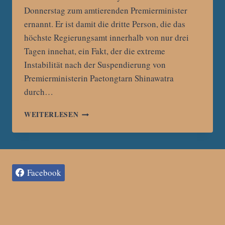
Donnerstag zum amtierenden Premierminister
ernannt. Er ist damit die dritte Person, die das
höchste Regierungsamt innerhalb von nur drei
Tagen innehat, ein Fakt, der die extreme
Instabilität nach der Suspendierung von
Premierministerin Paetongtarn Shinawatra
durch…
NEUER
WEITERLESEN
STARKER
MANN
IN
BANGKOK:
PHUMTHAM
Facebook
WECHAYACHAI
ÜBERNIMMT
ALS
AMTIERENDER
PREMIERMINISTER