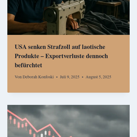
USA senken Strafzoll auf laotische
Produkte – Exportverluste dennoch
befürchtet
Von
Deborah Konfoski
Juli 9, 2025
August 5, 2025