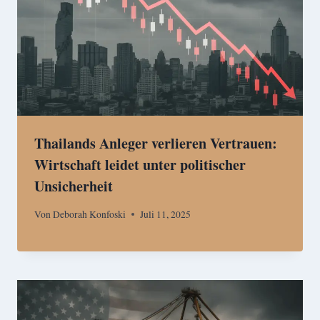
Thailands Anleger verlieren Vertrauen:
Wirtschaft leidet unter politischer
Unsicherheit
Von
Deborah Konfoski
Juli 11, 2025