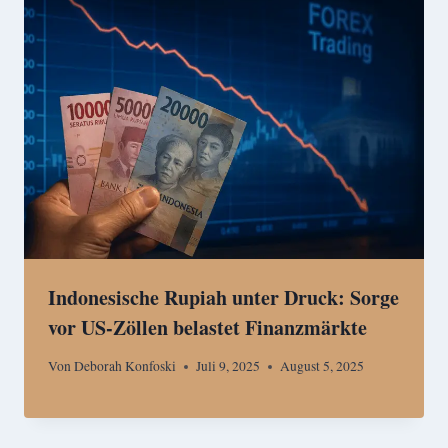
Indonesische Rupiah unter Druck: Sorge
vor US-Zöllen belastet Finanzmärkte
Von
Deborah Konfoski
Juli 9, 2025
August 5, 2025