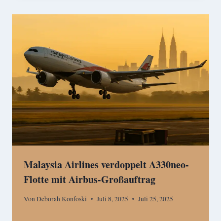
Malaysia Airlines verdoppelt A330neo-
Flotte mit Airbus-Großauftrag
Von
Deborah Konfoski
Juli 8, 2025
Juli 25, 2025