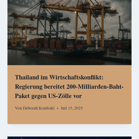
Thailand im Wirtschaftskonflikt:
Regierung bereitet 200-Milliarden-Baht-
Paket gegen US-Zölle vor
Von
Deborah Konfoski
Juli 15, 2025