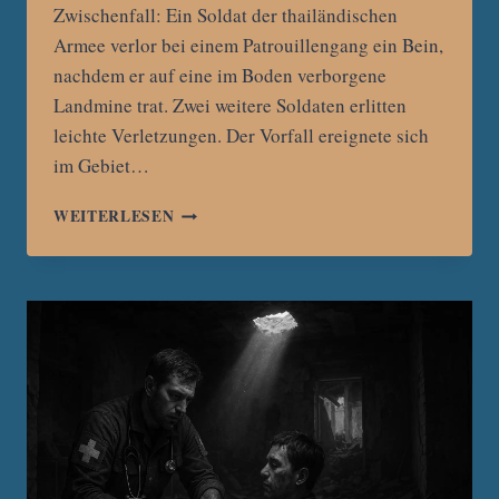
Zwischenfall: Ein Soldat der thailändischen
Armee verlor bei einem Patrouillengang ein Bein,
nachdem er auf eine im Boden verborgene
Landmine trat. Zwei weitere Soldaten erlitten
leichte Verletzungen. Der Vorfall ereignete sich
im Gebiet…
THAILÄNDISCHER
WEITERLESEN
SOLDAT
VERLIERT
BEIN
DURCH
LANDMINE
AN
DER
GRENZE
ZU
KAMBODSCHA