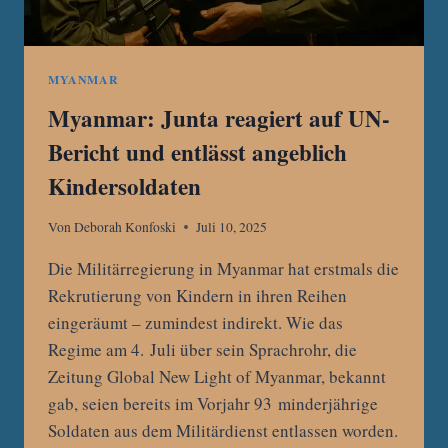
MYANMAR
Myanmar: Junta reagiert auf UN-
Bericht und entlässt angeblich
Kindersoldaten
Von
Deborah Konfoski
Juli 10, 2025
Die Militärregierung in Myanmar hat erstmals die
Rekrutierung von Kindern in ihren Reihen
eingeräumt – zumindest indirekt. Wie das
Regime am 4. Juli über sein Sprachrohr, die
Zeitung Global New Light of Myanmar, bekannt
gab, seien bereits im Vorjahr 93 minderjährige
Soldaten aus dem Militärdienst entlassen worden.