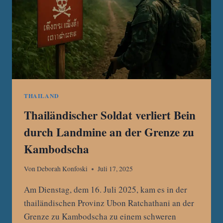
THAILAND
Thailändischer Soldat verliert Bein
durch Landmine an der Grenze zu
Kambodscha
Von
Deborah Konfoski
Juli 17, 2025
Am Dienstag, dem 16. Juli 2025, kam es in der
thailändischen Provinz Ubon Ratchathani an der
Grenze zu Kambodscha zu einem schweren