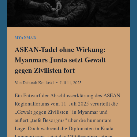
MYANMAR
ASEAN-Tadel ohne Wirkung:
Myanmars Junta setzt Gewalt
gegen Zivilisten fort
Von
Deborah Konfoski
Juli 11, 2025
Ein Entwurf der Abschlusserklärung des ASEAN-
Regionalforums vom 11. Juli 2025 verurteilt die
„Gewalt gegen Zivilisten“ in Myanmar und
äußert „tiefe Besorgnis“ über die humanitäre
Lage. Doch während die Diplomaten in Kuala
Lumpur tagen, setzt das Militärregime seinen