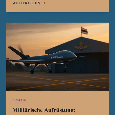
JUNTA-
WEITERLESEN
DROHNE
TÖTET
SECHS
ZIVILISTEN
IN
SCHULE
FÜR
VERTRIEBENE
IN
MYANMAR
POLITIK
Militärische Aufrüstung: