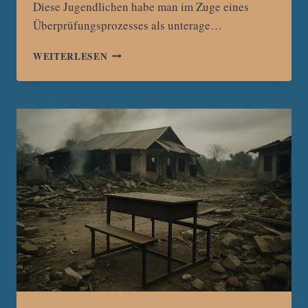
Diese Jugendlichen habe man im Zuge eines
Überprüfungsprozesses als unterage…
MYANMAR:
WEITERLESEN
JUNTA
REAGIERT
AUF
UN-
BERICHT
UND
ENTLÄSST
ANGEBLICH
KINDERSOLDATEN