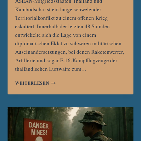
ASEAN-Mitgliedsstaaten Thailand und
Kambodscha ist ein lange schwelender
Territorialkonflikt zu einem offenen Krieg
eskaliert. Innerhalb der letzten 48 Stunden
entwickelte sich die Lage von einem
diplomatischen Eklat zu schweren militärischen
Auseinandersetzungen, bei denen Raketenwerfer,
Artillerie und sogar F-16-Kampfflugzeuge der
thailändischen Luftwaffe zum…
PULVERFASS
WEITERLESEN
SÜDOSTASIEN:
VOM
TEMPELSTREIT
ZUM
OFFENEN
KRIEG