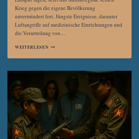
Krieg gegen die eigene Bevölkerung
unvermindert fort. Jüngste Ereignisse, darunter
Luftangriffe auf medizinische Einrichtungen und
die Verurteilung von…
ASEAN-
WEITERLESEN
TADEL
OHNE
WIRKUNG:
MYANMARS
JUNTA
SETZT
GEWALT
GEGEN
ZIVILISTEN
FORT