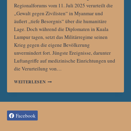
Regionalforums vom 11. Juli 2025 verurteilt die
„Gewalt gegen Zivilisten“ in Myanmar und
äußert „tiefe Besorgnis“ über die humanitäre
Lage. Doch während die Diplomaten in Kuala
Lumpur tagen, setzt das Militärregime seinen
Krieg gegen die eigene Bevölkerung
unvermindert fort. Jüngste Ereignisse, darunter
Luftangriffe auf medizinische Einrichtungen und
die Verurteilung von…
ASEAN-
WEITERLESEN
TADEL
OHNE
WIRKUNG:
MYANMARS
JUNTA
Facebook
SETZT
GEWALT
GEGEN