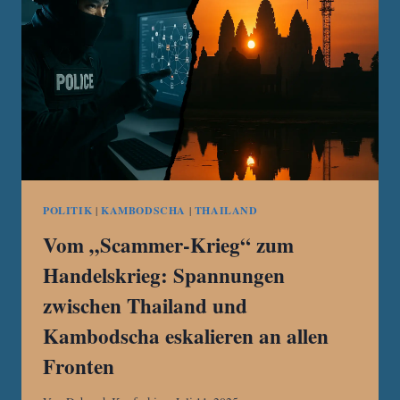
IN
DIE
ARME
DER
EU
TREIBT
POLITIK
|
KAMBODSCHA
|
THAILAND
Vom „Scammer-Krieg“ zum
Handelskrieg: Spannungen
zwischen Thailand und
Kambodscha eskalieren an allen
Fronten